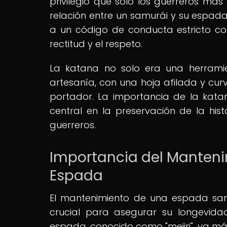
privilegio que solo los guerreros más
relación entre un samurái y su espad
a un código de conducta estricto con
rectitud y el respeto.
La katana no solo era una herrami
artesanía, con una hoja afilada y cur
portador. La importancia de la kata
central en la preservación de la hi
guerreros.
Importancia del Mantenim
Espada
El mantenimiento de una espada sam
crucial para asegurar su longevidad
espada, conocido como "mejiri", va más 