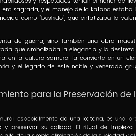
 habilidosos y respetados tenían el honor de llev
a era sagrada, y el manejo de la katana estaba 
ocido como "bushido", que enfatizaba la valent
enta de guerra, sino también una obra maes
vada que simbolizaba la elegancia y la destreza
na en la cultura samurái la convierte en un el
storia y el legado de este noble y venerado gr
iento para la Preservación de 
urái, especialmente de una katana, es una pr
 y preservar su calidad. El ritual de limpieza
allá de la simple eliminación de la suciedad y el 