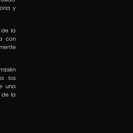
oria y
 de la
za con
emente
ambién
ra los
de una
 de la