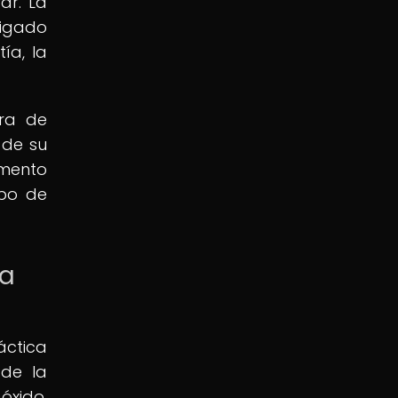
ar. La
ligado
ía, la
tra de
 de su
emento
upo de
la
áctica
 de la
óxido.