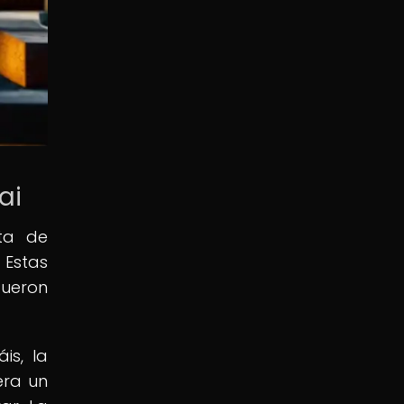
ai
nta de
 Estas
fueron
is, la
era un