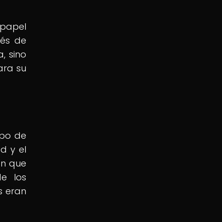
 papel
vés de
, sino
ara su
mpo de
d y el
en que
de los
s eran