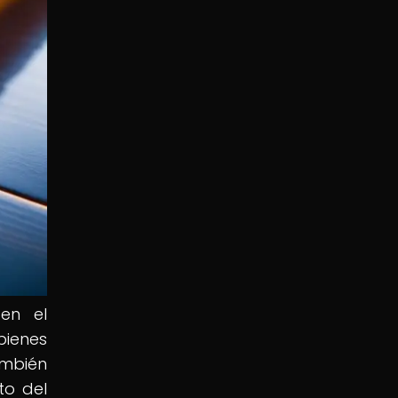
en el
bienes
ambién
to del