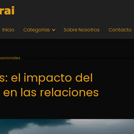
Inicio
Categorías
Sobre Nosotros
Contacto
nacionales
La forja de alianzas: el impacto del comercio samurái e
s: el impacto del
en las relaciones