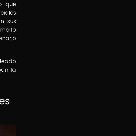
no que
ciales
en sus
ámbito
enario
ldeado
ban la
les