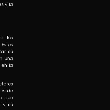
s y la
de los
 Estos
tar su
en una
 en la
ctores
tes de
no que
i y su