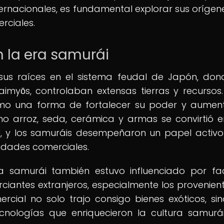
ernacionales, es fundamental explorar sus orígene
rciales.
 la era samurái
sus raíces en el sistema feudal de Japón, don
myōs, controlaban extensas tierras y recursos.
mo una forma de fortalecer su poder y aumen
mo arroz, seda, cerámica y armas se convirtió 
l, y los samuráis desempeñaron un papel activo
vidades comerciales.
a samurái también estuvo influenciado por fa
iantes extranjeros, especialmente los provenien
rcial no solo trajo consigo bienes exóticos, si
cnologías que enriquecieron la cultura samurá