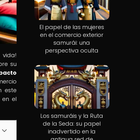
El papel de las mujeres
en el comercio exterior
samurái: una
perspectiva oculta
 vida!
bre su
mpacto
mercio
n este
 en el
Los samuráis y la Ruta
de la Seda: su papel
inadvertido en la
antigua red de