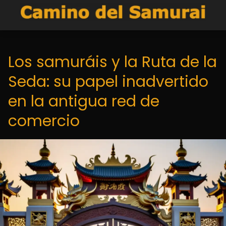
Los samuráis y la Ruta de la
Seda: su papel inadvertido
en la antigua red de
comercio