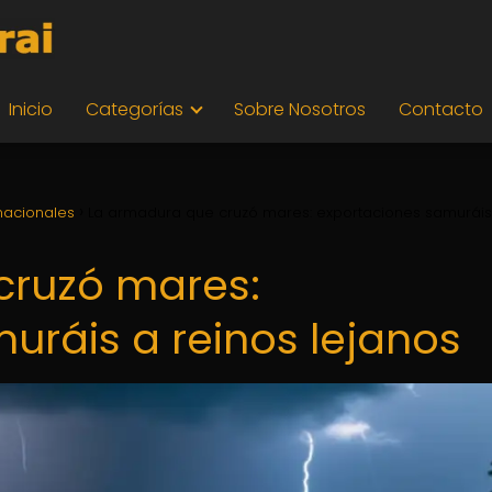
Inicio
Categorías
Sobre Nosotros
Contacto
nacionales
La armadura que cruzó mares: exportaciones samuráis
cruzó mares:
uráis a reinos lejanos