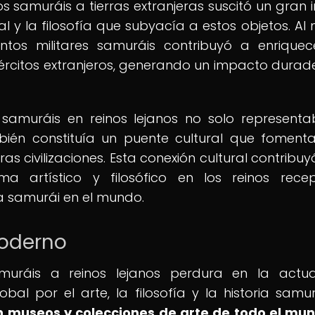
samuráis a tierras extranjeras suscitó un gran i
l y la filosofía que subyacía a estos objetos. Al
ntos militares samuráis contribuyó a enriquec
ejércitos extranjeros, generando un impacto durad
samuráis en reinos lejanos no solo represent
bién constituía un puente cultural que foment
s civilizaciones. Esta conexión cultural contribuy
 artístico y filosófico en los reinos recep
ra samurái en el mundo.
moderno
muráis a reinos lejanos perdura en la actua
al por el arte, la filosofía y la historia samu
 museos y colecciones de arte de todo el mu