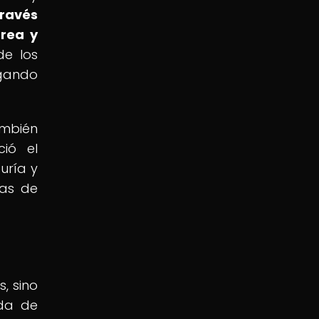
través
orea y
de los
egando
ambién
ció el
uría y
ras de
, sino
ada de