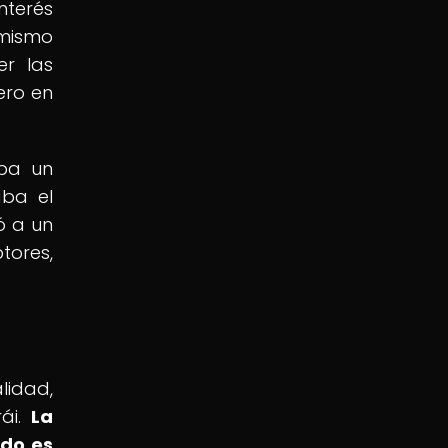
nterés
 mismo
er las
ero en
aba un
aba el
ó a un
tores,
lidad,
rái.
La
ndo es