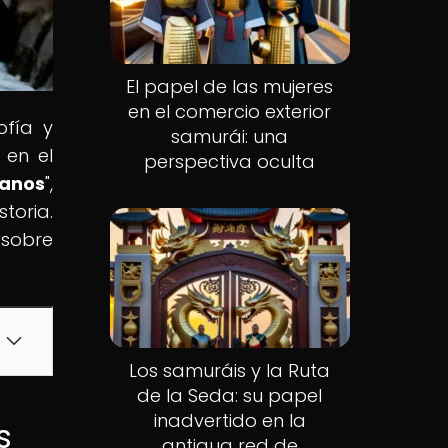
El papel de las mujeres
en el comercio exterior
ofía y
samurái: una
 en el
perspectiva oculta
janos
",
toria.
 sobre
Los samuráis y la Ruta
de la Seda: su papel
inadvertido en la
s
antigua red de