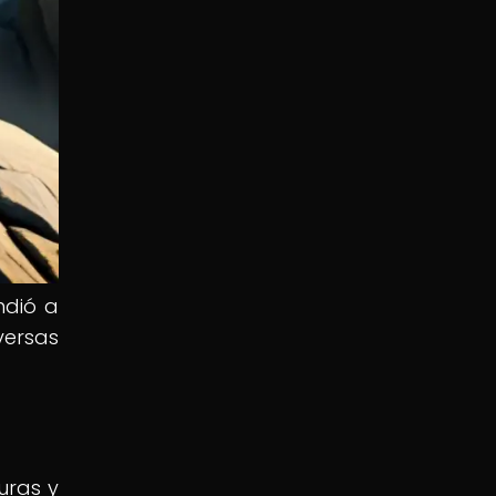
ndió a
iversas
uras y