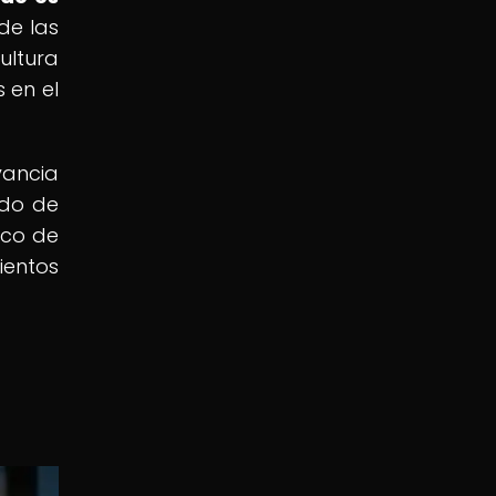
de las
ultura
 en el
vancia
ado de
ico de
ientos