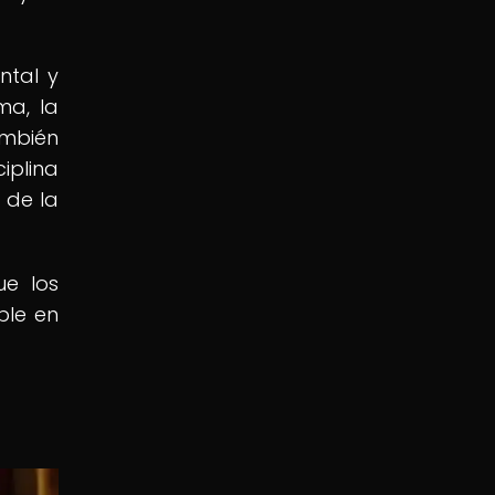
ntal y
ma, la
ambién
iplina
 de la
ue los
ble en