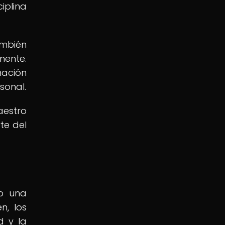
iplina
ambién
mente.
nación
sonal.
aestro
te del
vo una
n, los
d y la