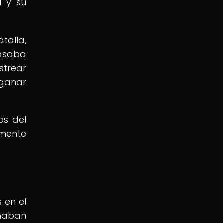
l y su
talla,
basaba
strear
 ganar
os del
amente
 en el
eñaban