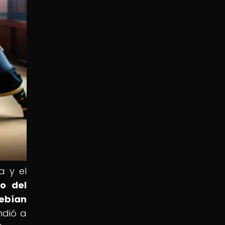
a y el
no del
debían
endió a