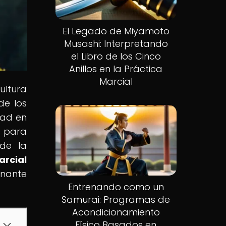
El Legado de Miyamoto
Musashi: Interpretando
el Libro de los Cinco
Anillos en la Práctica
Marcial
ultura
de los
dad en
 para
 de la
arcial
onante
Entrenando como un
Samurai: Programas de
Acondicionamiento
Físico Basados en