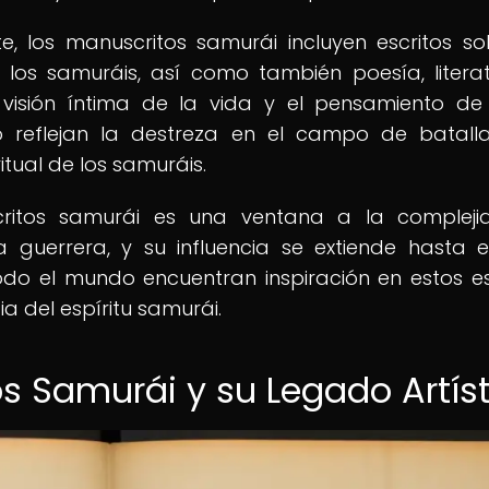
 los manuscritos samurái incluyen escritos so
 los samuráis, así como también poesía, litera
 visión íntima de la vida y el pensamiento de
o reflejan la destreza en el campo de batalla
ritual de los samuráis.
critos samurái es una ventana a la complej
 guerrera, y su influencia se extiende hasta e
do el mundo encuentran inspiración en estos es
a del espíritu samurái.
os Samurái y su Legado Artís