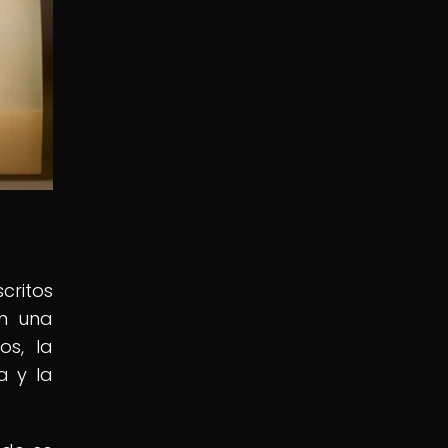
critos
an una
os, la
a y la