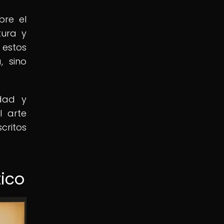
bre el
tura y
 estos
, sino
idad y
l arte
critos
tico