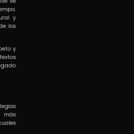
nde se
iempo.
ural y
de los
peto y
textos
legado
tegias
os más
cuales