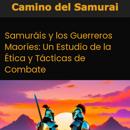
Samuráis y los Guerreros
Maoríes: Un Estudio de la
Ética y Tácticas de
Combate