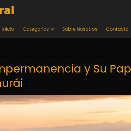
Inicio
Categorías
Sobre Nosotros
Contacto
a de la Impermanencia y Su Papel en la Vida del Samurái
 Impermanencia y Su Pap
murái