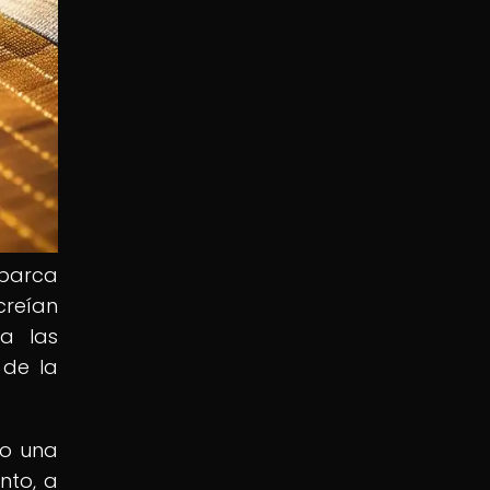
abarca
creían
ta las
 de la
no una
nto, a