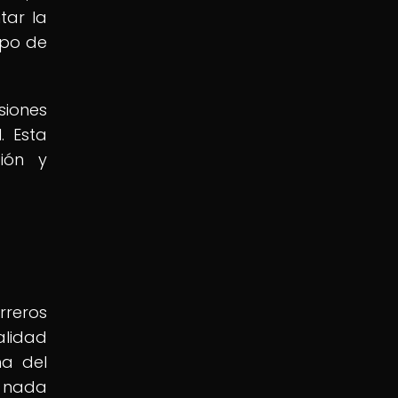
tar la
mpo de
siones
. Esta
ión y
rreros
alidad
na del
e nada