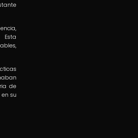
stante
encia,
. Esta
ables,
ticas
onaban
ria de
 en su