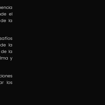
nencia
nde el
 de la
safíos
 de la
 de la
alma y
ciones
ar los