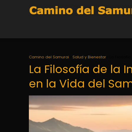
Camino del Samurai
Salud y Bienestar
La Filosofí
La Filosofía de la
en la Vida del Sa