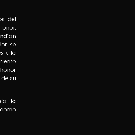
os del
honor.
endían
ñor se
s y la
miento
 honor
 de su
ela la
l como