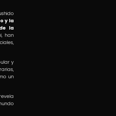
ushido
to y la
de la
i, han
ales,
ular y
arias,
omo un
revela
 mundo