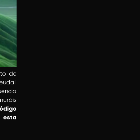
nto de
eudal.
uencia
muráis
código
 esta