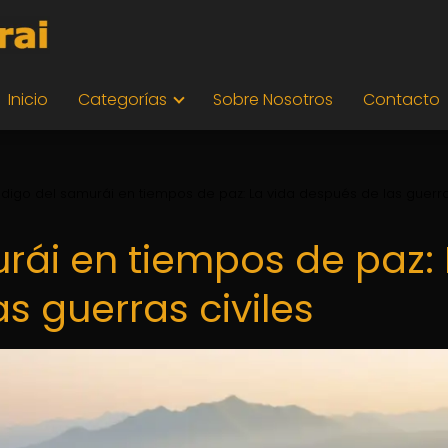
Inicio
Categorías
Sobre Nosotros
Contacto
ódigo del samurái en tiempos de paz: La vida después de las guerr
rái en tiempos de paz: 
s guerras civiles