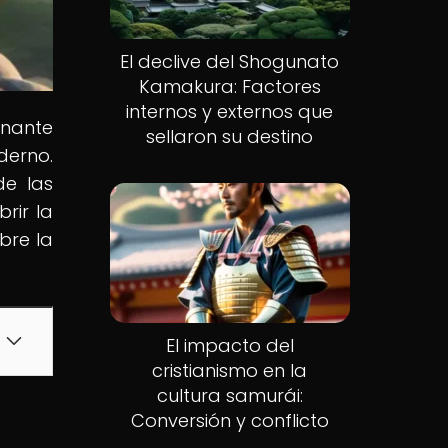
El declive del Shogunato
Kamakura: Factores
internos y externos que
inante
sellaron su destino
derno.
de las
rir la
bre la
El impacto del
cristianismo en la
cultura samurái:
Conversión y conflicto