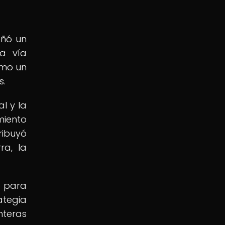
eñó un
ta vía
omo un
s.
l y la
miento
ribuyó
ra, la
e para
ategia
nteras