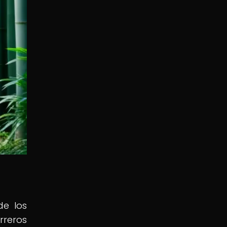
de los
rreros