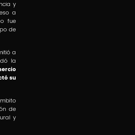
ncia y
ceso a
io fue
mpo de
itió a
ndó la
mercio
ctó su
ámbito
ión de
ural y