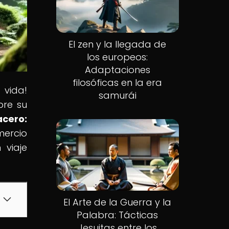
El zen y la llegada de
los europeos:
Adaptaciones
filosóficas en la era
 vida!
samurái
bre su
acero:
mercio
 viaje
El Arte de la Guerra y la
Palabra: Tácticas
Jesuitas entre los