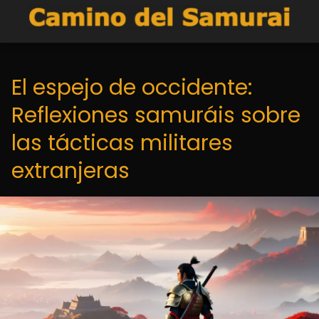
El espejo de occidente:
Reflexiones samuráis sobre
las tácticas militares
extranjeras