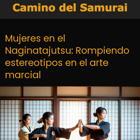
Mujeres en el
Naginatajutsu: Rompiendo
estereotipos en el arte
marcial